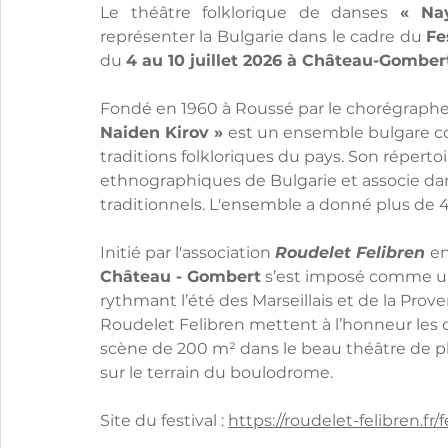
Le théâtre folklorique de danses 
« Na
représenter la Bulgarie dans le cadre du 
Fe
du 
4 au 10 juillet 2026 à Château-Gombert
Fondé en 1960 à Roussé par le chorégraphe 
Naiden Kirov » 
est un ensemble bulgare con
traditions folkloriques du pays. Son répertoi
ethnographiques de Bulgarie et associe da
traditionnels. L'ensemble a donné plus de 4
Initié par l'association 
Roudelet Felibren 
en
Château - Gombert
 s’est imposé comme un
rythmant l’été des Marseillais et de la Prov
Roudelet Felibren mettent à l’honneur les 
scène de 200 m² dans le beau théâtre de ple
sur le terrain du boulodrome.
Site du festival : 
https://roudelet-felibren.fr/f